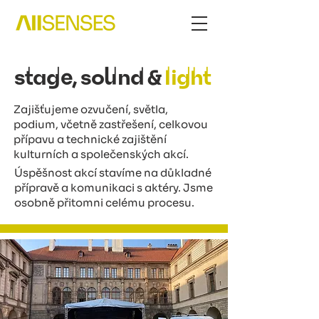
stage, sound &
light
Zajišťujeme ozvučení, světla,
podium, včetně zastřešení, celkovou
přípavu a technické zajištění
kulturních a společenských akcí.
Úspěšnost akcí stavíme na důkladné
přípravě a komunikaci s aktéry. Jsme
osobně přitomni celému procesu.